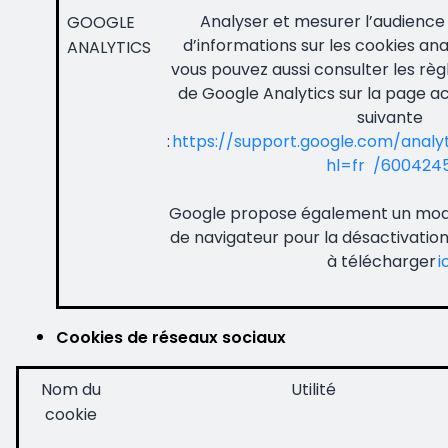
Analyser et mesurer l’audience 
GOOGLE
d’informations sur les cookies an
ANALYTICS
vous pouvez aussi consulter les règl
de Google Analytics sur la page ac
suivante
:
https://support.google.com/analy
hl=fr /600424
Google propose également un mo
de navigateur pour la désactivatio
à télécharger
i
Cookies de réseaux sociaux
Nom du
Utilité
cookie