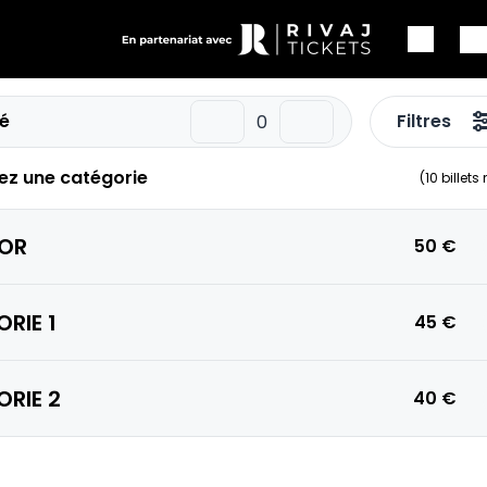
é
Filtres
ez une catégorie
(
10
billets
 OR
50 €
RIE 1
45 €
RIE 2
40 €